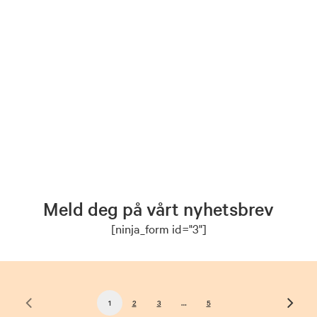
Leie lokaler på Ilene?
9. april 2024
Skal du ha møter eller samlinger, kan du leie
lokaler på Ilene. I Ragnarstua er det møterom og…
Read More
Meld deg på vårt nyhetsbrev
[ninja_form id="3"]
1
2
3
…
5