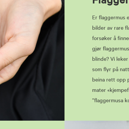
Er flaggermus 
bilder av rare 
forsøker å finn
gjør flaggermu
blinde? Vi leke
som flyr på na
beina rett opp 
mater «kjempef
”flaggermusa k