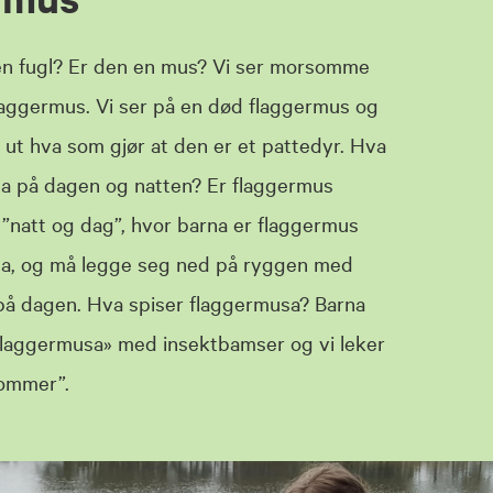
en fugl? Er den en mus? Vi ser morsomme
flaggermus. Vi ser på en død flaggermus og
e ut hva som gjør at den er et pattedyr. Hva
sa på dagen og natten? Er flaggermus
r ”natt og dag”, hvor barna er flaggermus
tta, og må legge seg ned på ryggen med
på dagen. Hva spiser flaggermusa? Barna
laggermusa» med insektbamser og vi leker
ommer”.