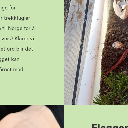
ige for
r trekkfugler
 til Norge for å
veis? Klarer vi
et ord blir det
egget kan
tårnet med
Flagge