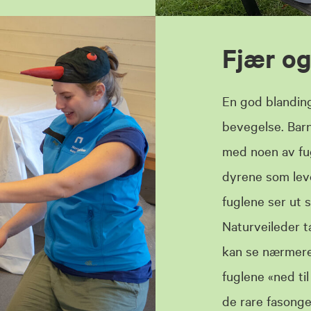
Fjær og
En god blanding 
bevegelse. Barn
med noen av fu
dyrene som lev
fuglene ser ut 
Naturveileder 
kan se nærmere
fuglene «ned til
de rare fasongen