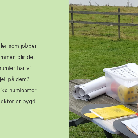
ler som jobber
ammen blir det
humler har vi
jell på dem?
ike humlearter
sekter er bygd