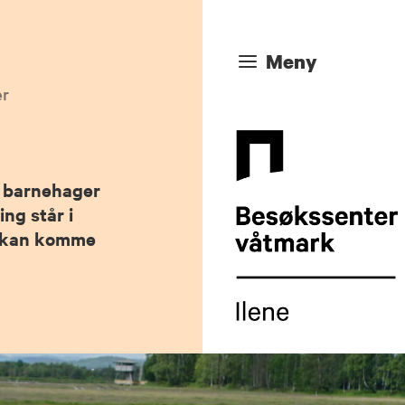
Meny
er
r barnehager
ng står i
vi kan komme