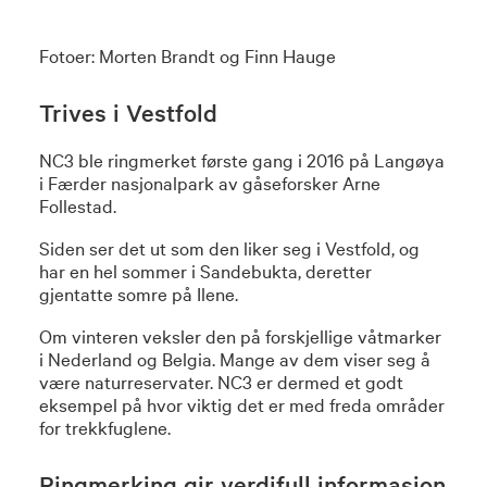
Fotoer: Morten Brandt og Finn Hauge
Trives i Vestfold
NC3 ble ringmerket første gang i 2016 på Langøya
i Færder nasjonalpark av gåseforsker Arne
Follestad.
Siden ser det ut som den liker seg i Vestfold, og
har en hel sommer i Sandebukta, deretter
gjentatte somre på Ilene.
Om vinteren veksler den på forskjellige våtmarker
i Nederland og Belgia. Mange av dem viser seg å
være naturreservater. NC3 er dermed et godt
eksempel på hvor viktig det er med freda områder
for trekkfuglene.
Ringmerking gir verdifull informasjon