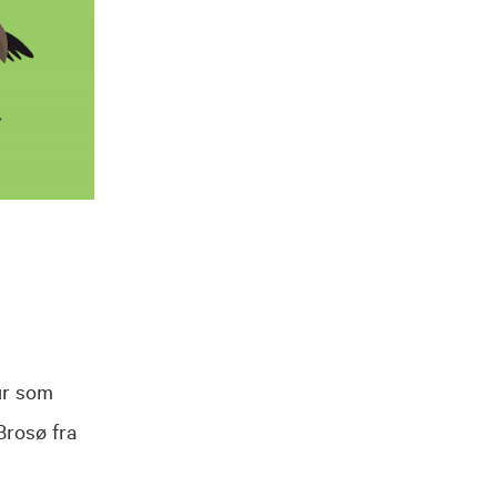
ur som
Brosø fra