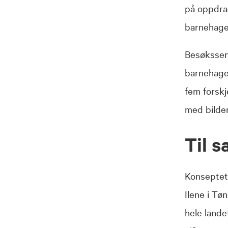
på oppdrag
barnehagen
Besøkssen
barnehagen
fem forskj
med bilder 
Til s
Konseptet
Ilene i Tø
hele land