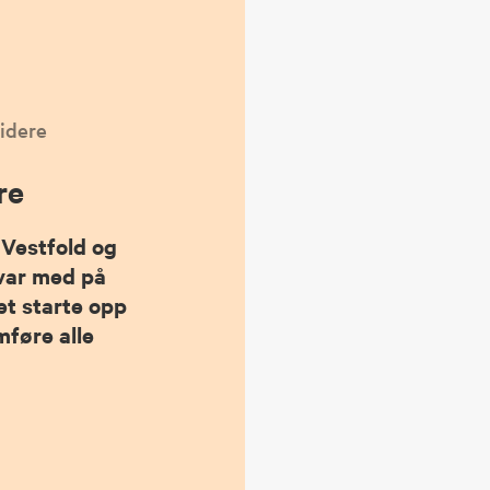
idere
re
 Vestfold og
var med på
et starte opp
mføre alle