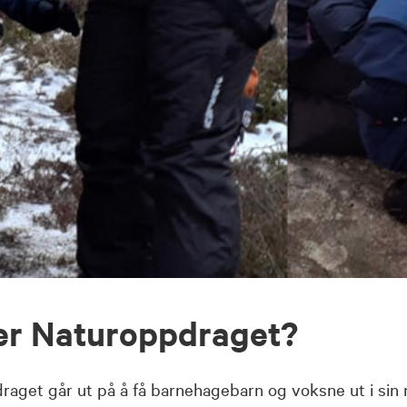
er Naturoppdraget?
raget går ut på å få barnehagebarn og voksne ut i sin