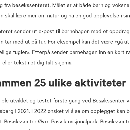
 fra besøkssenteret. Målet er at både barn og voksne 
 skal lære mer om natur og ha en god opplevelse i sin
teret sender ut e-post til barnehagen med et oppdrag
 tar med ut på tur. For eksempel kan det være «gå ut 
ellige fugler». Etterpå sender barnehagen inn en kort r
eller tekst i et digitalt skjema.
ammen 25 ulike aktiviteter
 ble utviklet og testet første gang ved Besøkssenter 
nsberg i 2021. I 2022 ønsket vi å se om opplegget kan b
et. Besøkssenter Øvre Pasvik nasjonalpark, Besøkssent