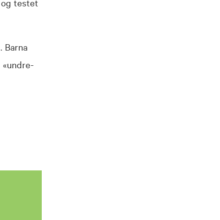
 og testet
. Barna
t «undre-