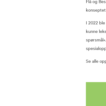
Flå og Bes
konseptet 
I 2022 bl
kunne leke
spørsmål».
spesialopp
Se alle o