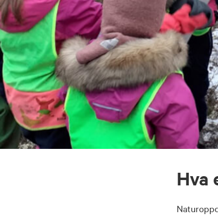
Hva 
Naturoppd