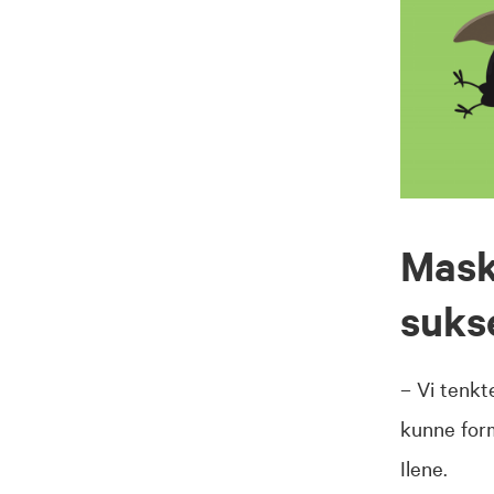
Mask
suks
– Vi tenkt
kunne form
Ilene.